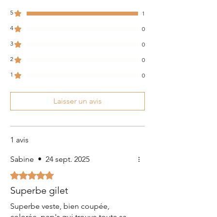
5
1
4
0
3
0
2
0
1
0
Laisser un avis
1 avis
Sabine
•
24 sept. 2025
Noté 5 sur 5.
Superbe gilet
Superbe veste, bien coupée,
colorée, pep's qui trouve toute sa