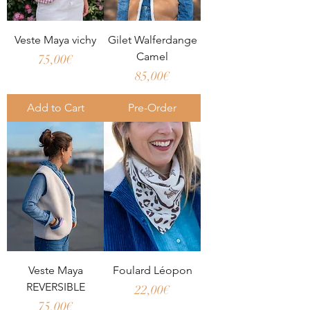
Veste Maya vichy
Gilet Walferdange
Camel
Price
75,00€
Price
85,00€
Add to Cart
Pre-Order
Veste Maya
Foulard Léopon
REVERSIBLE
Price
22,00€
Price
75,00€