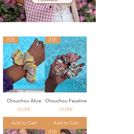
🇫🇷
🇫🇷
Chouchou Alice
Chouchou Faustine
Price
Price
10,00€
10,00€
Add to Cart
Add to Cart
🇫🇷