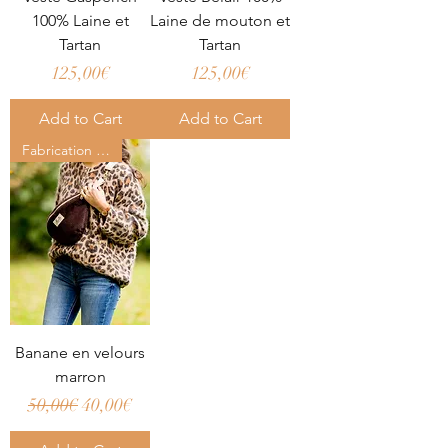
100% Laine et
Laine de mouton et
Tartan
Tartan
Price
Price
125,00€
125,00€
Add to Cart
Add to Cart
Fabrication française 🇫🇷
Banane en velours
marron
Regular Price
Sale Price
50,00€
40,00€