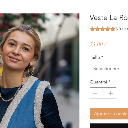
Veste La Ro
La note est de 5.0 
5.0 | 1 
Prix
75,00 €
Taille
*
Sélectionner
Quantité
*
Ajouter au panie