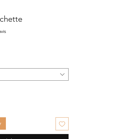
chette
sur cinq étoiles selon 1 avis
avis
r