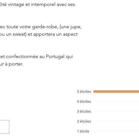
ôté vintage et intemporel avec ses
vec toute votre garde-robe, (une jupe,
ou un sweat) et apportera un aspect
.
et confectionnée au Portugal qui
r à porter.
5 étoiles
4 étoiles
3 étoiles
2 étoiles
1 étoile