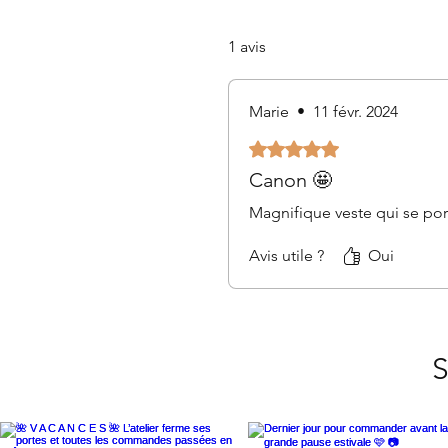
1 avis
Marie
•
11 févr. 2024
Noté 5 sur 5.
Canon 🤩
Magnifique veste qui se port
Avis utile ?
Oui
S